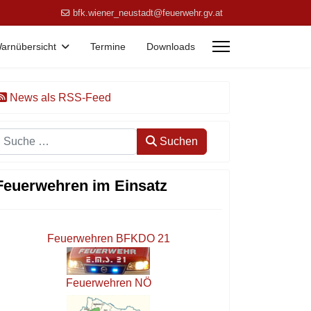
bfk.wiener_neustadt@feuerwehr.gv.at
arnübersicht
Termine
Downloads
News als RSS-Feed
Suchen
Suchen
Feuerwehren im Einsatz
Feuerwehren BFKDO 21
Feuerwehren NÖ