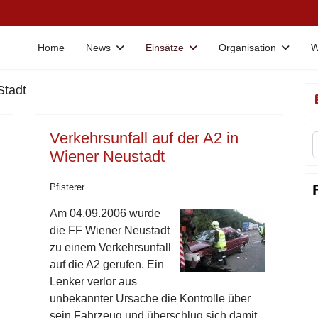
Home
News
Einsätze
Organisation
W
Stadt
Verkehrsunfall auf der A2 in
Wiener Neustadt
Pfisterer
Am 04.09.2006 wurde
die FF Wiener Neustadt
zu einem Verkehrsunfall
auf die A2 gerufen. Ein
Lenker verlor aus
unbekannter Ursache die Kontrolle über
sein Fahrzeug und überschlug sich damit.