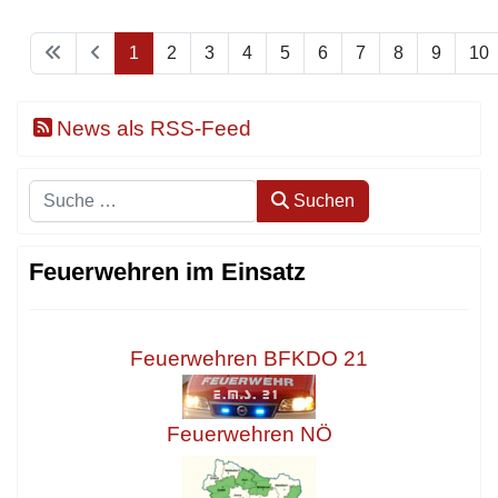
1
2
3
4
5
6
7
8
9
10
News als RSS-Feed
Suchen
Suchen
Feuerwehren im Einsatz
Feuerwehren BFKDO 21
Feuerwehren NÖ