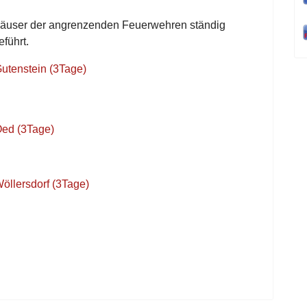
räuser der angrenzenden Feuerwehren ständig
führt.
utenstein (3Tage)
Oed (3Tage)
öllersdorf (3Tage)