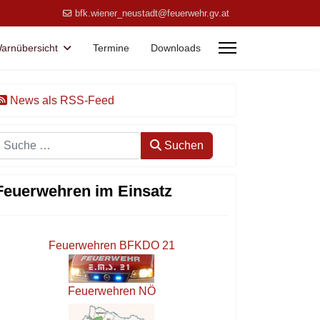
bfk.wiener_neustadt@feuerwehr.gv.at
arnübersicht
Termine
Downloads
News als RSS-Feed
Suchen
Suchen
Feuerwehren im Einsatz
Feuerwehren BFKDO 21
Feuerwehren NÖ