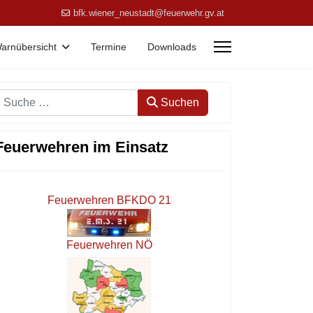
bfk.wiener_neustadt@feuerwehr.gv.at
arnübersicht
Termine
Downloads
Suchen
Suchen
Feuerwehren im Einsatz
Feuerwehren BFKDO 21
Feuerwehren NÖ