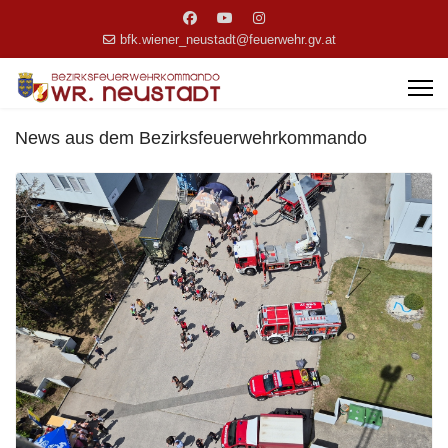
bfk.wiener_neustadt@feuerwehr.gv.at
News aus dem Bezirksfeuerwehrkommando