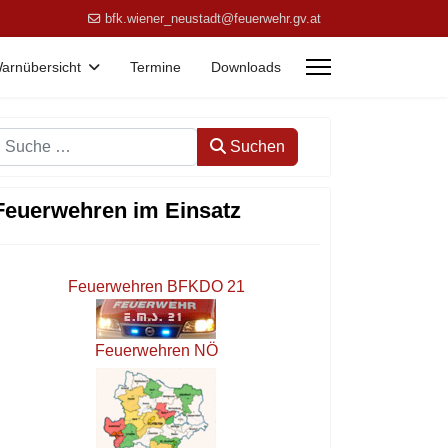
bfk.wiener_neustadt@feuerwehr.gv.at
arnübersicht
Termine
Downloads
Suchen
Suchen
Feuerwehren im Einsatz
Feuerwehren BFKDO 21
Feuerwehren NÖ