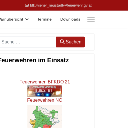
bfk.wiener_neustadt@feuerwehr.gv.at
arnübersicht
Termine
Downloads
Suchen
Suchen
Feuerwehren im Einsatz
Feuerwehren BFKDO 21
Feuerwehren NÖ