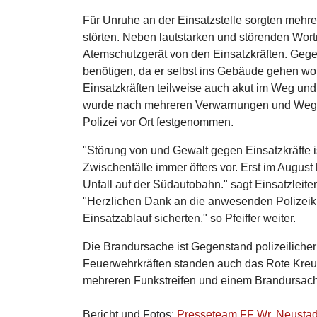
Für Unruhe an der Einsatzstelle sorgten mehre
störten. Neben lautstarken und störenden Wort
Atemschutzgerät von den Einsatzkräften. Gege
benötigen, da er selbst ins Gebäude gehen wo
Einsatzkräften teilweise auch akut im Weg und
wurde nach mehreren Verwarnungen und Wegw
Polizei vor Ort festgenommen.
"Störung von und Gewalt gegen Einsatzkräfte i
Zwischenfälle immer öfters vor. Erst im Augus
Unfall auf der Südautobahn." sagt Einsatzlei
"Herzlichen Dank an die anwesenden Polizeikrä
Einsatzablauf sicherten." so Pfeiffer weiter.
Die Brandursache ist Gegenstand polizeiliche
Feuerwehrkräften standen auch das Rote Kreuz
mehreren Funkstreifen und einem Brandursache
Bericht und Fotos:
Presseteam FF Wr. Neustad