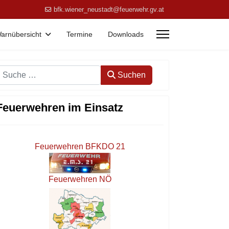
bfk.wiener_neustadt@feuerwehr.gv.at
arnübersicht
Termine
Downloads
Suchen
Suchen
Feuerwehren im Einsatz
Feuerwehren BFKDO 21
Feuerwehren NÖ