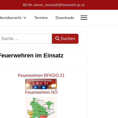
bfk.wiener_neustadt@feuerwehr.gv.at
arnübersicht
Termine
Downloads
Suchen
Suchen
Feuerwehren im Einsatz
Feuerwehren BFKDO 21
Feuerwehren NÖ