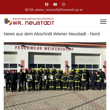
bfk.wiener_neustadt@feuerwehr.gv.at
News aus dem Abschnitt Wiener Neustadt - Nord