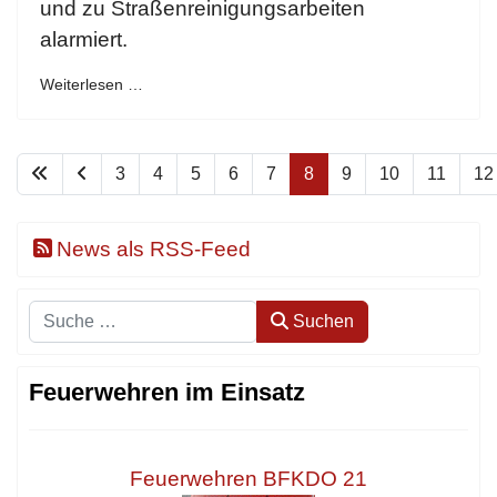
und zu Straßenreinigungsarbeiten
alarmiert.
Weiterlesen …
3
4
5
6
7
8
9
10
11
12
News als RSS-Feed
Suchen
Suchen
Feuerwehren im Einsatz
Feuerwehren BFKDO 21