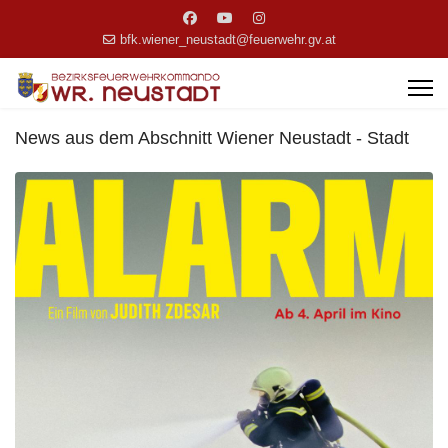
bfk.wiener_neustadt@feuerwehr.gv.at
News aus dem Abschnitt Wiener Neustadt - Stadt