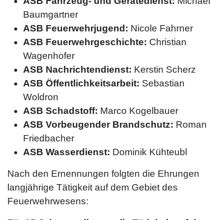
ASB Fahrzeug- und Gerätedienst:
Michael
Baumgartner
ASB
Feuerwehrjugend:
Nicole Fahrner
ASB
Feuerwehrgeschichte:
Christian
Wagenhofer
ASB
Nachrichtendienst:
Kerstin Scherz
ASB
Öffentlichkeitsarbeit:
Sebastian
Woldron
ASB
Schadstoff:
Marco Kogelbauer
ASB Vorbeugender Brandschutz:
Roman
Friedbacher
ASB
Wasserdienst:
Dominik Kühteubl
Nach den Ernennungen folgten die Ehrungen
langjährige Tätigkeit auf dem Gebiet des
Feuerwehrwesens: