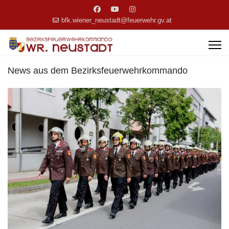
bfk.wiener_neustadt@feuerwehr.gv.at
News aus dem Bezirksfeuerwehrkommando