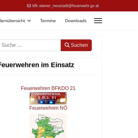
bfk.wiener_neustadt@feuerwehr.gv.at
arnübersicht
Termine
Downloads
Suchen
Suchen
Feuerwehren im Einsatz
Feuerwehren BFKDO 21
Feuerwehren NÖ