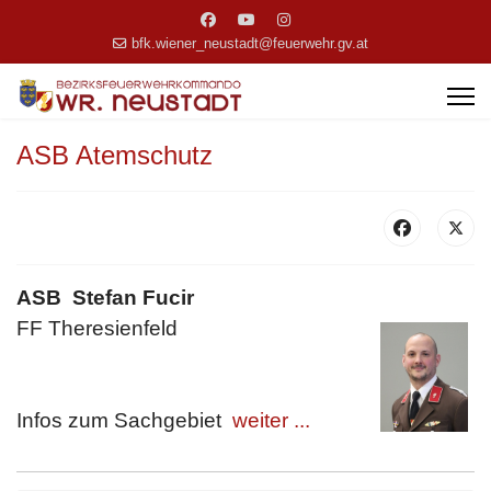
bfk.wiener_neustadt@feuerwehr.gv.at
ASB Atemschutz
ASB Stefan Fucir
FF Theresienfeld
Infos zum Sachgebiet
weiter ...