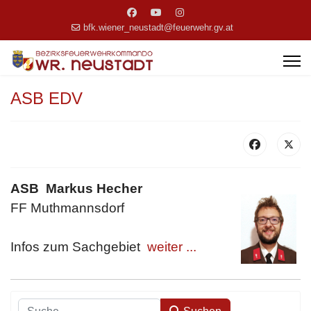
bfk.wiener_neustadt@feuerwehr.gv.at
ASB EDV
ASB Markus Hecher
FF Muthmannsdorf
Infos zum Sachgebiet
weiter ...
Suchen