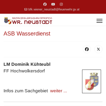
bfk.wiener_neustadt@feuerwehr.gv.at
ASB Wasserdienst
LM Dominik Kühteubl
FF Hochwolkersdorf
Infos zum Sachgebiet
weiter ...