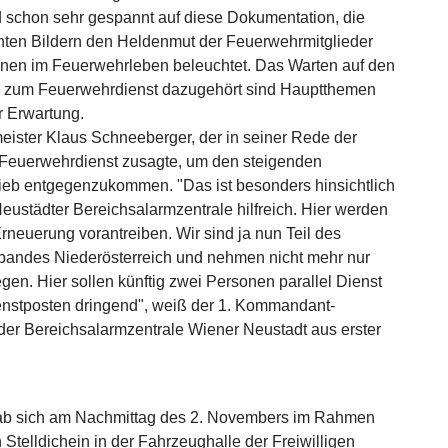
 schon sehr gespannt auf diese Dokumentation, die
unten Bildern den Heldenmut der Feuerwehrmitglieder
ionen im Feuerwehrleben beleuchtet. Das Warten auf den
les zum Feuerwehrdienst dazugehört sind Hauptthemen
er Erwartung.
ister Klaus Schneeberger, der in seiner Rede der
 Feuerwehrdienst zusagte, um den steigenden
ieb entgegenzukommen. "Das ist besonders hinsichtlich
eustädter Bereichsalarmzentrale hilfreich. Hier werden
Erneuerung vorantreiben. Wir sind ja nun Teil des
bandes Niederösterreich und nehmen nicht mehr nur
en. Hier sollen künftig zwei Personen parallel Dienst
ienstposten dringend", weiß der 1. Kommandant-
r der Bereichsalarmzentrale Wiener Neustadt aus erster
ab sich am Nachmittag des 2. Novembers im Rahmen
 Stelldichein in der Fahrzeughalle der Freiwilligen