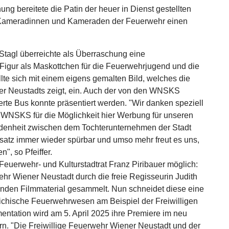
ung bereitete die Patin der heuer in Dienst gestellten
ie Kameradinnen und Kameraden der Feuerwehr einen
tagl überreichte als Überraschung eine
gur als Maskottchen für die Feuerwehrjugend und die
te sich mit einem eigens gemalten Bild, welches die
 Neustadts zeigt, ein. Auch der von den WNSKS
erte Bus konnte präsentiert werden. "Wir danken speziell
 WNSKS für die Möglichkeit hier Werbung für unseren
enheit zwischen dem Tochterunternehmen der Stadt
nsatz immer wieder spürbar und umso mehr freut es uns,
", so Pfeiffer.
euerwehr- und Kulturstadtrat Franz Piribauer möglich:
hr Wiener Neustadt durch die freie Regisseurin Judith
tunden Filmmaterial gesammelt. Nun schneidet diese eine
ichische Feuerwehrwesen am Beispiel der Freiwilligen
tation wird am 5. April 2025 ihre Premiere im neu
rn. "Die Freiwillige Feuerwehr Wiener Neustadt und der