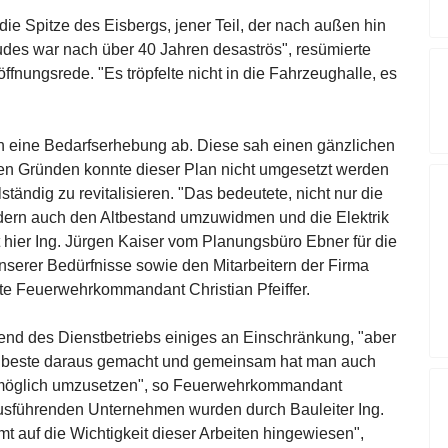
ie Spitze des Eisbergs, jener Teil, der nach außen hin
udes war nach über 40 Jahren desaströs", resümierte
ffnungsrede. "Es tröpfelte nicht in die Fahrzeughalle, es
eine Bedarfserhebung ab. Diese sah einen gänzlichen
en Gründen konnte dieser Plan nicht umgesetzt werden
ändig zu revitalisieren. "Das bedeutete, nicht nur die
dern auch den Altbestand umzuwidmen und die Elektrik
t hier Ing. Jürgen Kaiser vom Planungsbüro Ebner für die
serer Bedürfnisse sowie den Mitarbeitern der Firma
rte Feuerwehrkommandant Christian Pfeiffer.
nd des Dienstbetriebs einiges an Einschränkung, "aber
beste daraus gemacht und gemeinsam hat man auch
s möglich umzusetzen", so Feuerwehrkommandant
 ausführenden Unternehmen wurden durch Bauleiter Ing.
t auf die Wichtigkeit dieser Arbeiten hingewiesen",