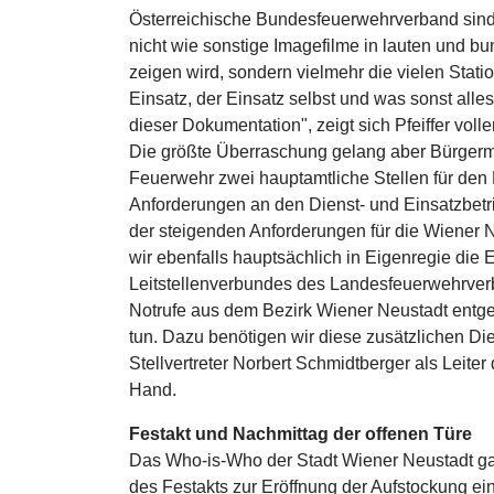
Österreichische Bundesfeuerwehrverband sind
nicht wie sonstige Imagefilme in lauten und b
zeigen wird, sondern vielmehr die vielen Stat
Einsatz, der Einsatz selbst und was sonst al
dieser Dokumentation", zeigt sich Pfeiffer voll
Die größte Überraschung gelang aber Bürgerme
Feuerwehr zwei hauptamtliche Stellen für den
Anforderungen an den Dienst- und Einsatzbetr
der steigenden Anforderungen für die Wiener N
wir ebenfalls hauptsächlich in Eigenregie die 
Leitstellenverbundes des Landesfeuerwehrver
Notrufe aus dem Bezirk Wiener Neustadt entgeg
tun. Dazu benötigen wir diese zusätzlichen D
Stellvertreter Norbert Schmidtberger als Leite
Hand.
Festakt und Nachmittag der offenen Türe
Das Who-is-Who der Stadt Wiener Neustadt g
des Festakts zur Eröffnung der Aufstockung ein