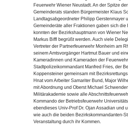
Feuerwehr Wiener Neustadt. An der Spitze de
Gemeinderats standen Bürgermeister Klaus Sc
Landtagsabgeordneter Philipp Gerstenmayer u
Gemeinderäte aller Fraktionen gaben sich die
konnten der Bezirkshauptmann von Wiener Neu
Markus Biffl begrüßt werden. Auch viele Delegi
Vertreter der Partnerfeuerwehr Monheim am Rh
seinem Amtsvorgänger Hartmut Bauer und einem 
Kameradinnen und Kameraden der Feuerwehr 
Stadtpolizeikommandant Manfred Fries, der Bez
Koppensteiner gemeinsam mit Bezirksrettungs
Hnat vom Arbeiter Samariter Bund, Major Wilhe
mit Abordnung und Oberst Michael Schwendenwe
Militärakademie sowie alle Abschnittsfeuerw
Kommando der Betriebsfeuerwehr Universitätskl
ebendieses Univ-Prof Dr. Ojan Assadian und 
wie auch die beiden Bezirkskommandanten-Stel
Veranstaltung durch ihr Kommen.