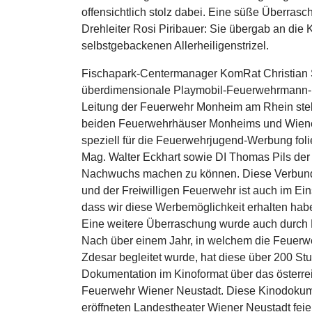
offensichtlich stolz dabei. Eine süße Überrasch
Drehleiter Rosi Piribauer: Sie übergab an d
selbstgebackenen Allerheiligenstrizel.
Fischapark-Centermanager KomRat Christian S
überdimensionale Playmobil-Feuerwehrmann-Fi
Leitung der Feuerwehr Monheim am Rhein stell
beiden Feuerwehrhäuser Monheims und Wiener
speziell für die Feuerwehrjugend-Werbung foli
Mag. Walter Eckhart sowie DI Thomas Pils der
Nachwuchs machen zu können. Diese Verbund
und der Freiwilligen Feuerwehr ist auch im Ei
dass wir diese Werbemöglichkeit erhalten haben
Eine weitere Überraschung wurde auch durch F
Nach über einem Jahr, in welchem die Feuerwe
Zdesar begleitet wurde, hat diese über 200 S
Dokumentation im Kinoformat über das österre
Feuerwehr Wiener Neustadt. Diese Kinodokumen
eröffneten Landestheater Wiener Neustadt feie