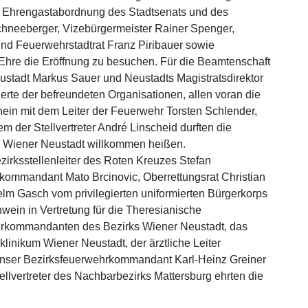
r Ehrengastabordnung des Stadtsenats und des
hneeberger, Vizebürgermeister Rainer Spenger,
nd Feuerwehrstadtrat Franz Piribauer sowie
 Ehre die Eröffnung zu besuchen. Für die Beamtenschaft
stadt Markus Sauer und Neustadts Magistratsdirektor
erte der befreundeten Organisationen, allen voran die
ein mit dem Leiter der Feuerwehr Torsten Schlender,
der Stellvertreter André Linscheid durften die
Wiener Neustadt willkommen heißen.
irksstellenleiter des Roten Kreuzes Stefan
kommandant Mato Brcinovic, Oberrettungsrat Christian
lm Gasch vom privilegierten uniformierten Bürgerkorps
in in Vertretung für die Theresianische
ehrkommandanten des Bezirks Wiener Neustadt, das
inikum Wiener Neustadt, der ärztliche Leiter
unser Bezirksfeuerwehrkommandant Karl-Heinz Greiner
lvertreter des Nachbarbezirks Mattersburg ehrten die