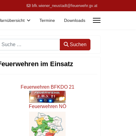
bfk.wiener_neustadt@feuerwehr.gv.at
arnübersicht
Termine
Downloads
Suchen
Suchen
Feuerwehren im Einsatz
Feuerwehren BFKDO 21
Feuerwehren NÖ