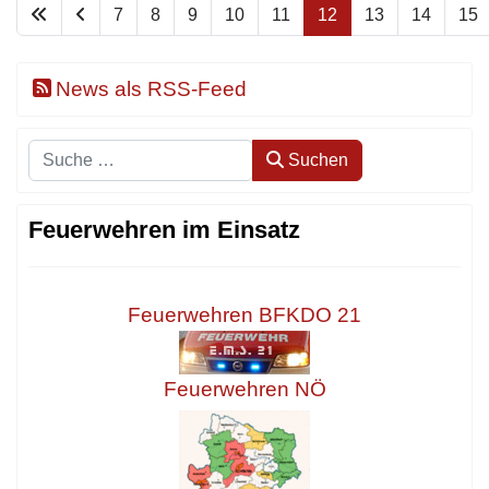
7
8
9
10
11
12
13
14
15
News als RSS-Feed
Suchen
Suchen
Feuerwehren im Einsatz
Feuerwehren BFKDO 21
Feuerwehren NÖ