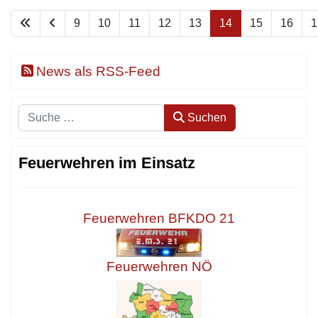
9
10
11
12
13
14
15
16
1
News als RSS-Feed
Suchen
Suchen
Feuerwehren im Einsatz
Feuerwehren BFKDO 21
Feuerwehren NÖ