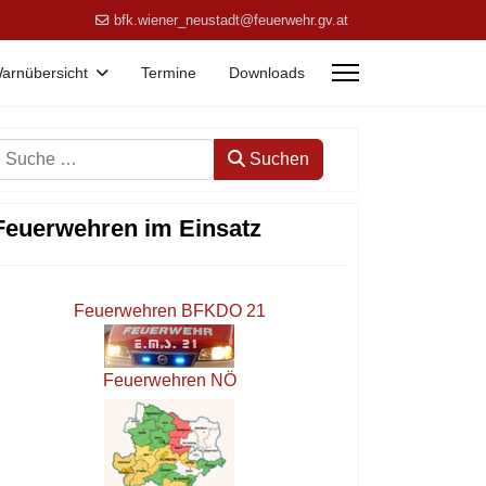
bfk.wiener_neustadt@feuerwehr.gv.at
arnübersicht
Termine
Downloads
Suchen
Suchen
Feuerwehren im Einsatz
Feuerwehren BFKDO 21
Feuerwehren NÖ