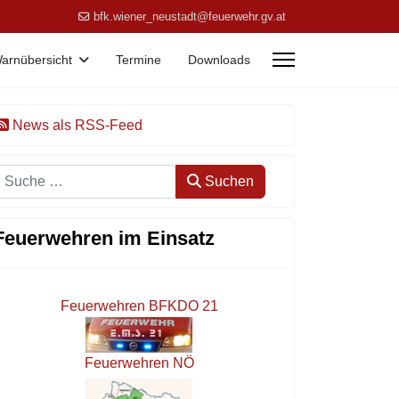
bfk.wiener_neustadt@feuerwehr.gv.at
arnübersicht
Termine
Downloads
News als RSS-Feed
Suchen
Suchen
Feuerwehren im Einsatz
Feuerwehren BFKDO 21
Feuerwehren NÖ